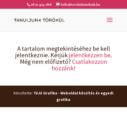
06 70 904 0816
hello@torokultanulunk.hu
A tartalom megtekintéséhez be kell
jelentkeznie. Kérjük
jelentkezzen be
.
Még nem előfizető?
Csatlakozzon
hozzánk!
Készítette:
TéJé Grafika - Weboldal készítés és egyedi
grafika